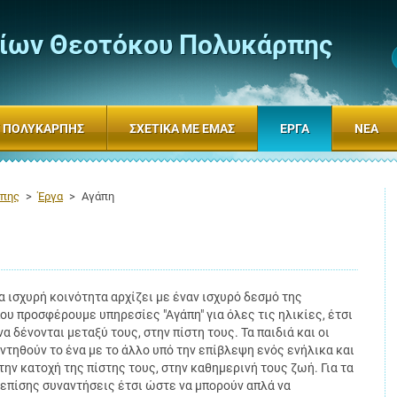
δίων Θεοτόκου Πολυκάρπης
Υ ΠΟΛΥΚΆΡΠΗΣ
ΣΧΕΤΙΚΆ ΜΕ ΕΜΆΣ
ΈΡΓΑ
ΝΈΑ
ρπης
>
Έργα
>
Αγάπη
 ισχυρή κοινότητα αρχίζει με έναν ισχυρό δεσμό της
ου προσφέρουμε υπηρεσίες "Αγάπη" για όλες τις ηλικίες, έτσι
α δένονται μεταξύ τους, στην πίστη τους. Τα παιδιά και οι
αντηθούν το ένα με το άλλο υπό την επίβλεψη ενός ενήλικα και
ην κατοχή της πίστης τους, στην καθημερινή τους ζωή. Για τα
πίσης συναντήσεις έτσι ώστε να μπορούν απλά να