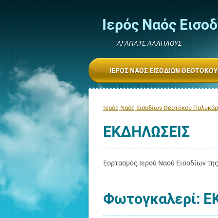
Ιερός Ναός Εισο
ΑΓΑΠΑΤΕ ΑΛΛΗΛΟΥΣ
ΙΕΡΌΣ ΝΑΌΣ ΕΙΣΟΔΊΩΝ ΘΕΟΤΌΚΟ
Ιερός Ναός Εισοδίων Θεοτόκου Πολυκά
ΕΚΔΗΛΩΣΕΙΣ
Εορτασμός Ιερού Ναού Εισοδίων τη
Φωτογκαλερί: Ε